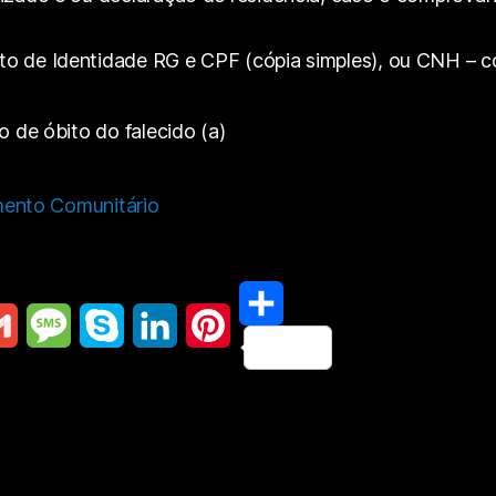
o de Identidade RG e CPF (cópia simples), ou CNH – c
o de óbito do falecido (a)
mento Comunitário
S
M
S
L
P
h
e
k
i
i
a
s
y
n
n
r