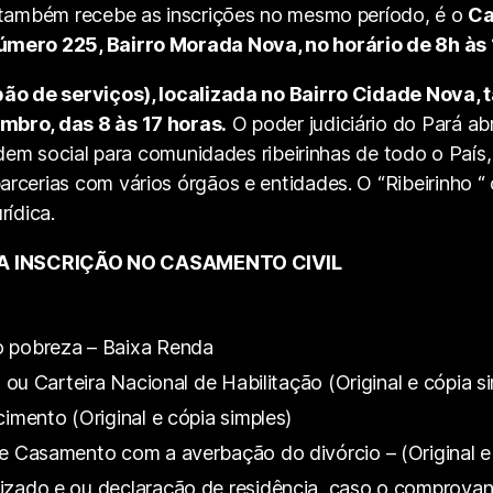
 também recebe as inscrições no mesmo período, é o
Ca
mero 225, Bairro Morada Nova, no horário de 8h às 1
pão de serviços), localizada no Bairro Cidade Nova,
mbro, das 8 às 17 horas.
O poder judiciário do Pará ab
ordem social para comunidades ribeirinhas de todo o Paí
rcerias com vários órgãos e entidades. O “Ribeirinho “
rídica.
 INSCRIÇÃO NO CASAMENTO CIVIL
o pobreza – Baixa Renda
, ou Carteira Nacional de Habilitação (Original e cópia s
imento (Original e cópia simples)
de Casamento com a averbação do divórcio – (Original e
izado e ou declaração de residência, caso o comprova