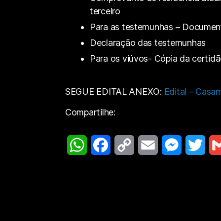
terceiro
Para as testemunhas – Document
Declaração das testemunhas
Para os viúvos- Cópia da certidã
SEGUE EDITAL ANEXO:
Edital – Casa
Compartilhe:
W
F
C
E
M
T
G
h
a
o
m
e
w
m
a
c
p
a
s
i
a