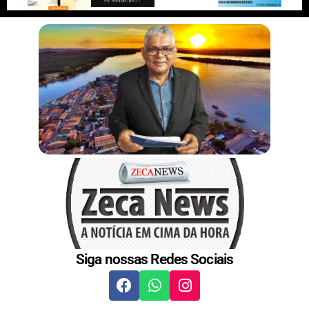
r
n
s
t
Siga nossas Redes Sociais