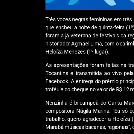
Três vozes negras femininas em três 
que encheu a noite de quinta-feira (1
foram a já veterana de festivais da r
historiador Agmael Lima, com o carimb
Heloíza Menezes (1º lugar).
As apresentações foram feitas na trad
Tocantins e transmitida ao vivo p
Facebook. A entrega do prêmio principa
troféu e do cheque no valor de R$ 12 m
Nenzinha é bi-campeã do Canta Marab
compositora Nágila Marina. “Eu só q
trabalho, quero agradecer a Heloíza
Marabá músicas bacanas, regionais”, d