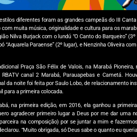
estilos diferentes foram as grandes campeãs do III Canta
º) com muita música, originalidade e cultura para os mar
egião Nilva Burjack com o lundú “O Canto do Barqueiro” (3
ó “Aquarela Paraense” (2º lugar), e Nenzinha Oliveira com 
icional Praça São Félix de Valois, na Marabá Pioneira, n
ela RBATV canal 2 Marabá, Parauapebas e Cametá. Hou
l da noite foi feita por Saulo Lobo, de relacionamento ins
il para a primeira colocada.
á, na primeira edição, em 2016, ela ganhou a primeira
uero agradecer primeiro lugar a Deus por me dar uma 
 (parceira na composição) por se juntar a mim e fazermo
eclarou. “Muito obrigada, só Deus sabe o quanto eu queri