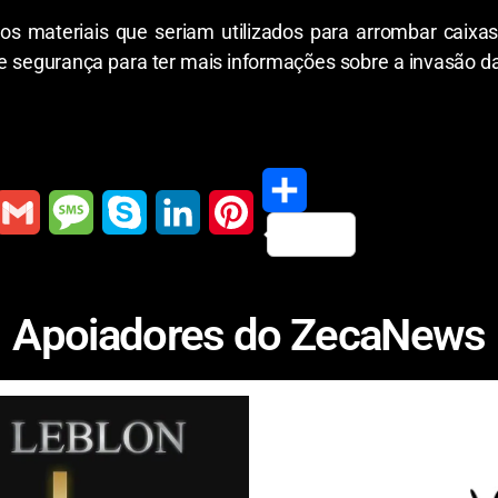
 materiais que seriam utilizados para arrombar caixas e
 segurança para ter mais informações sobre a invasão da
S
G
M
S
L
P
h
m
e
k
i
i
Apoiadores do ZecaNews
a
a
s
y
n
n
r
s
p
k
t
e
a
e
e
e
g
d
r