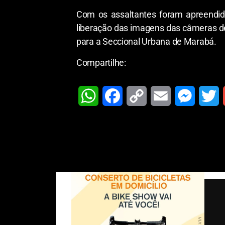
Com os assaltantes foram apreendidos
liberação das imagens das câmeras de
para a Seccional Urbana de Marabá.
Compartilhe:
W
F
C
E
M
T
h
a
o
m
e
w
a
c
p
a
s
i
t
e
y
i
s
t
i
s
b
L
l
e
t
l
A
o
i
n
e