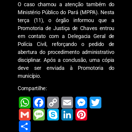
O caso chamou a atenção também do
Ministério Público do Pará (MPPA). Nesta
terça (11), o órgão informou que a
Promotoria de Justiça de Chaves entrou
em contato com a Delegacia Geral de
Polícia Civil, reforçando o pedido de
abertura do procedimento administrativo
disciplinar. Após a conclusão, uma cópia
deve ser enviada à Promotoria do
município.
Compartilhe:
W
F
C
E
M
T
h
a
o
m
e
w
G
M
S
L
P