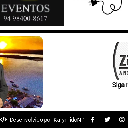
t
Siga 
Desenvolvido por KarymidoN™