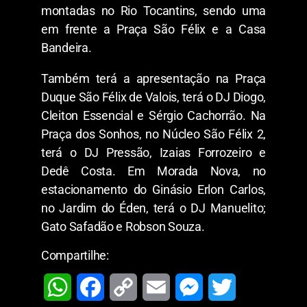
montadas no Rio Tocantins, sendo uma
em frente a Praça São Félix e a Casa
Bandeira.
Também terá a apresentação na Praça
Duque São Félix de Valois, terá o DJ Diogo,
Cleiton Essencial e Sérgio Cachorrão. Na
Praça dos Sonhos, no Núcleo São Félix 2,
terá o DJ Pressão, Izaias Forrozeiro e
Dedê Costa. Em Morada Nova, no
estacionamento do Ginásio Erlon Carlos,
no Jardim do Éden, terá o DJ Manuelito;
Gato Safadão e Robson Souza.
Compartilhe:
W
F
C
E
M
T