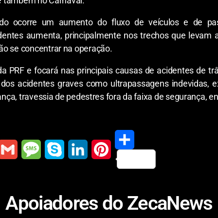
s e também no Carnaval.
o ocorre um aumento do fluxo de veículos e de passa
ntes aumenta, principalmente nos trechos que levam ao
ão se concentrar na operação.
a PRF e focará nas principais causas de acidentes de trâ
dos acidentes graves como ultrapassagens indevidas, 
ança, travessia de pedestres fora da faixa de segurança, en
S
G
M
S
L
P
h
m
e
k
i
i
Apoiadores do ZecaNews
a
a
s
y
n
n
r