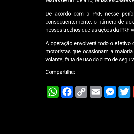
festas de fim de ano, férias escolare
De acordo com a PRF, nesse períod
consequentemente, o número de acide
nesses trechos que as ações da PRF v
A operação envolverá todo o efetivo d
motoristas que ocasionam a maioria 
volante, falta de uso do cinto de segur
Compartilhe:
W
F
C
E
M
T
h
a
o
m
e
w
a
c
p
a
s
i