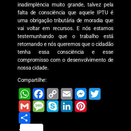
inadimplência muito grande, talvez pela
falta de consciência que aquele IPTU é
uma obrigação tributária de moradia que
vai voltar em recursos. E nós estamos
testemunhando que o trabalho está
retornando e nós queremos que o cidadão
tenha essa consciência e esse
compromisso com o desenvolvimento de
nossa cidade.
Compartilhe:
W
F
C
E
M
T
h
a
o
m
e
w
G
M
S
L
P
a
c
p
a
s
i
m
S
e
k
i
i