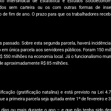
o Intersindical de Estatística e Estudos Socioecon
iados sem carteira ou os com outras formas de ins
de fim de ano. O prazo para que os trabalhadores receb
mês passado. Sobre esta segunda parcela, haverá incidênc
 em única parcela aos servidores públicos. Foram 150 mil 
R$ 550 milhões na economia local. Já o funcionalismo muni
 de aproximadamente R$ 85 milhões.
ificação (gratificação natalina) e está previsto na Lei 
e a primeira parcela seja quitada entre 1º de fevereiro e
 dias ou mais durante o ano – e que não tenha sido demi