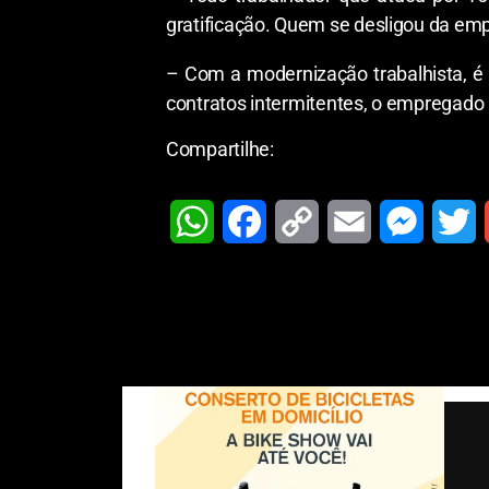
gratificação. Quem se desligou da em
– Com a modernização trabalhista, é
contratos intermitentes, o empregado 
Compartilhe:
W
F
C
E
M
T
h
a
o
m
e
w
a
c
p
a
s
i
t
e
y
i
s
t
i
s
b
L
l
e
t
l
A
o
i
n
e