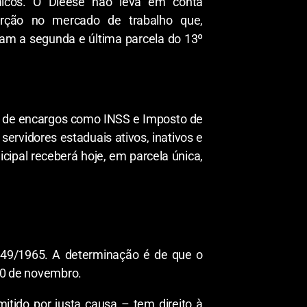
ômicos. O Dieese não leva em conta
erção no mercado de trabalho que,
am a segunda e última parcela do 13º
ia de encargos como INSS e Imposto de
servidores estaduais ativos, inativos e
cipal receberá hoje, em parcela única,
4.749/1965. A determinação é de que o
 30 de novembro.
tido por justa causa – tem direito à