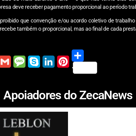
presa deve receber pagamento proporcional ao período tra
 proibido que convenção e/ou acordo coletivo de trabalh
recebe também o proporcional, mas ao final de cada prest
S
G
M
S
L
P
h
m
e
k
i
i
Apoiadores do ZecaNews
a
a
s
y
n
n
r
s
p
k
t
e
a
e
e
e
g
d
r