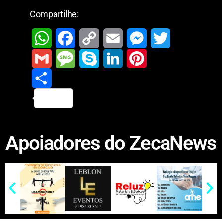
Compartilhe:
W
F
C
E
M
T
h
a
o
m
e
w
G
M
S
L
P
a
c
p
a
s
i
m
S
e
k
i
i
t
e
y
i
s
t
a
h
s
y
n
n
Apoiadores do ZecaNews
s
b
L
l
e
t
i
a
s
p
k
t
A
o
i
n
e
l
r
a
e
e
e
p
o
n
g
r
e
g
d
r
p
k
k
e
e
I
e
r
n
s