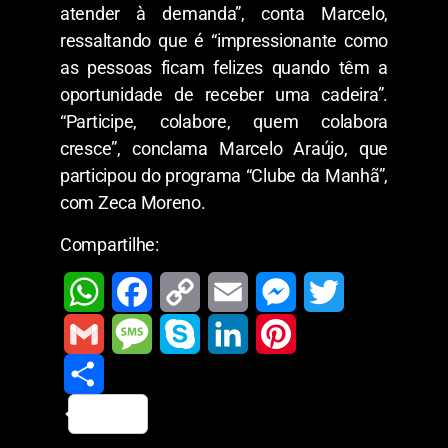
atender à demanda”, conta Marcelo,
ressaltando que é “impressionante como
as pessoas ficam felizes quando têm a
oportunidade de receber uma cadeira”.
“Participe, colabore, quem colabora
cresce”, conclama Marcelo Araújo, que
participou do programa “Clube da Manhã”,
com Zeca Moreno.
Compartilhe:
W
F
C
E
M
T
h
a
o
m
e
w
G
M
S
L
P
a
c
p
a
s
i
m
S
e
k
i
i