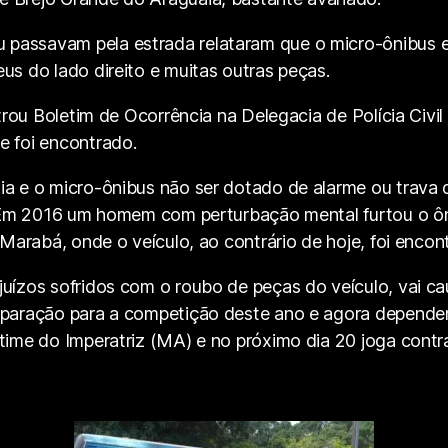
passavam pela estrada relataram que o micro-ônibus e
us do lado direito e muitas outras peças.
strou Boletim de Ocorrência na Delegacia de Polícia Civi
e foi encontrado.
a e o micro-ônibus não ser dotado de alarme ou trava d
o. Em 2016 um homem com perturbação mental furtou o ôn
 Marabá, onde o veículo, ao contrário de hoje, foi encon
uízos sofridos com o roubo de peças do veículo, vai ca
eparação para a competição deste ano e agora dependerá
time do Imperatriz (MA) e no próximo dia 20 joga contr