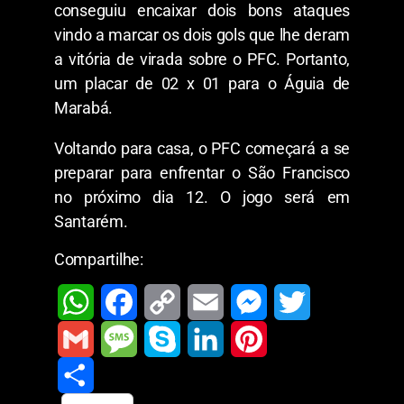
conseguiu encaixar dois bons ataques
vindo a marcar os dois gols que lhe deram
a vitória de virada sobre o PFC. Portanto,
um placar de 02 x 01 para o Águia de
Marabá.
Voltando para casa, o PFC começará a se
preparar para enfrentar o São Francisco
no próximo dia 12. O jogo será em
Santarém.
Compartilhe:
W
F
C
E
M
T
h
a
o
m
e
w
G
M
S
L
P