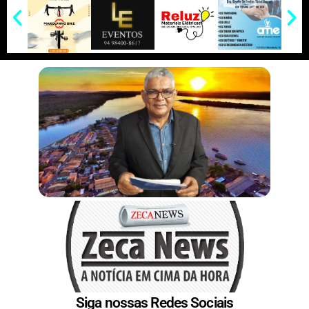
e
I
e
r
n
s
t
Siga nossas Redes Sociais