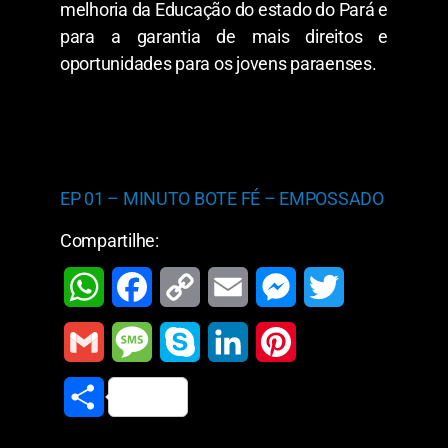
melhoria da Educação do estado do Pará e
para a garantia de mais direitos e
oportunidades para os jovens paraenses.
EP 01 – MINUTO BOTE FÉ – EMPOSSADO
Compartilhe:
W
F
C
E
M
T
h
a
o
m
e
w
G
M
S
L
P
a
c
p
a
s
i
m
e
k
i
i
S
t
e
y
i
s
t
a
s
y
n
n
h
s
b
L
l
e
t