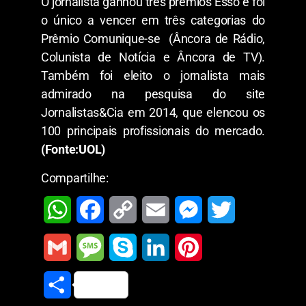
O jornalista ganhou três prêmios Esso e foi
o único a vencer em três categorias do
Prêmio Comunique-se (Âncora de Rádio,
Colunista de Notícia e Âncora de TV).
Também foi eleito o jornalista mais
admirado na pesquisa do site
Jornalistas&Cia em 2014, que elencou os
100 principais profissionais do mercado.
(Fonte:UOL)
Compartilhe:
W
F
C
E
M
T
h
a
o
m
e
w
G
M
S
L
P
a
c
p
a
s
i
m
e
k
i
i
S
t
e
y
i
s
t
a
s
y
n
n