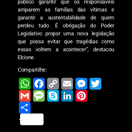
público garantir que os responsáveis
amparem as famílias das vítimas e
garantir a sustentabilidade de quem
perdeu tudo. É obrigação do Poder
Legislativo propor uma nova legislação
que possa evitar que tragédias como
essas voltem a acontecer”, destacou
Elcione.
Compartilhe:
W
F
C
E
M
T
h
a
o
m
e
w
G
M
S
L
P
a
c
p
a
s
i
m
S
e
k
i
i
t
e
y
i
s
t
a
h
s
y
n
n