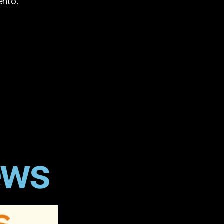
ento.
ews