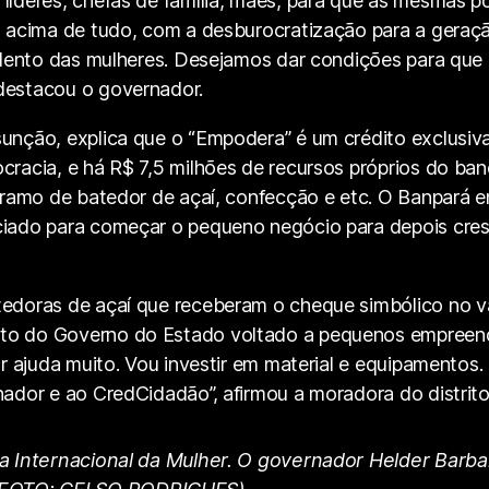
líderes, chefas de família, mães, para que as mesmas p
e, acima de tudo, com a desburocratização para a geraç
talento das mulheres. Desejamos dar condições para que
destacou o governador.
sunção, explica que o “Empodera” é um crédito exclusi
cracia, e há R$ 7,5 milhões de recursos próprios do ba
o ramo de batedor de açaí, confecção e etc. O Banpará 
iado para começar o pequeno negócio para depois cresce
tedoras de açaí que receberam o cheque simbólico no va
to do Governo do Estado voltado a pequenos empreendi
or ajuda muito. Vou investir em material e equipamentos
nador e ao CredCidadão”, afirmou a moradora do distrit
ia Internacional da Mulher. O governador Helder Barba