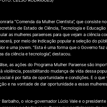
 (FOTO: CELSO RODRIGUES)
honraria “Comenda da Mulher Cientista”, que consiste n
cretário de Estado de Ciência, Tecnologia e Educação P
imular as mulheres paraenses para que vejam a ciência 
onhecerá, por meio de indicação popular e seleção do públ
or e uma jovem. “Esta é uma forma que o Governo faz u
a da ciência e tecnologia”, destacou.
Nilse, as ações do Programa Mulher Paraense são import
o à violência, possibilitando mudança de vida dessa po
social é por falta de oportunidade e condições. E o qu
enção e na vontade de dar oportunidade a essas mulhere
 Barbalho, o vice-governador Lúcio Vale e o presidente