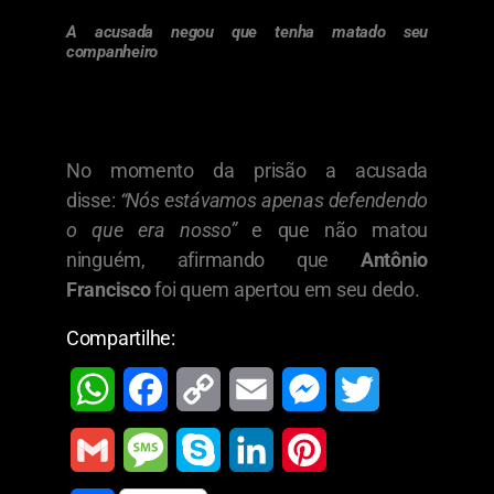
A acusada negou que tenha matado seu
companheiro
No momento da prisão a acusada
disse:
“Nós estávamos apenas defendendo
o que era nosso”
e que não matou
ninguém, afirmando que
Antônio
Francisco
foi quem apertou em seu dedo.
Compartilhe:
W
F
C
E
M
T
h
a
o
m
e
w
G
M
S
L
P
a
c
p
a
s
i
m
e
k
i
i