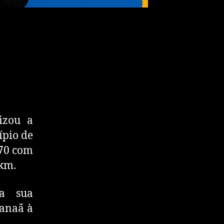
izou a
ípio de
 70 com
 km.
la sua
Canaã à