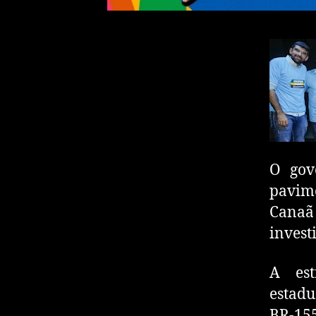
O gov
pavime
Canaã 
invest
A est
estadu
BR-155