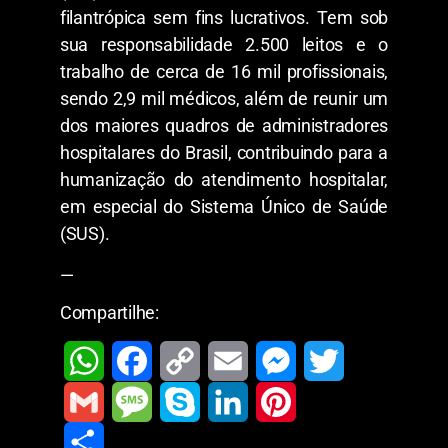
filantrópica sem fins lucrativos. Tem sob
sua responsabilidade 2.500 leitos e o
trabalho de cerca de 16 mil profissionais,
sendo 2,9 mil médicos, além de reunir um
dos maiores quadros de administradores
hospitalares do Brasil, contribuindo para a
humanização do atendimento hospitalar,
em especial do Sistema Único de Saúde
(SUS).
—
Compartilhe:
W
F
C
E
M
T
h
a
o
m
e
w
G
M
S
L
P