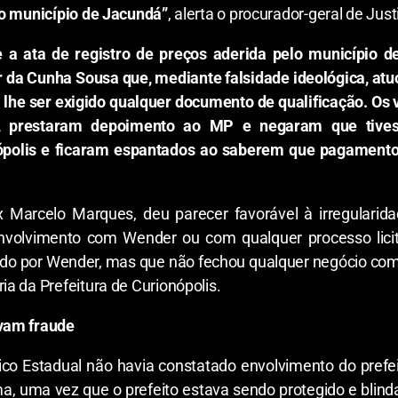
no município de Jacundá”
, alerta o procurador-geral de Just
e a ata de registro de preços aderida pelo município de
 da Cunha Sousa que, mediante falsidade ideológica, atu
lhe ser exigido qualquer documento de qualificação. Os v
es, prestaram depoimento ao MP e negaram que tiv
ópolis e ficaram espantados ao saberem que pagament
x Marcelo Marques, deu parecer favorável à irregularid
volvimento com Wender ou com qualquer processo licita
rado por Wender, mas que não fechou qualquer negócio co
a da Prefeitura de Curionópolis.
vam fraude
lico Estadual não havia constatado envolvimento do prefe
, uma vez que o prefeito estava sendo protegido e blindad