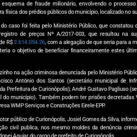
 esquema de fraude milionário, envolvendo o process
 física dos prédios públicos do município, localizado no 
do caso foi feita pelo Ministério Público, que constato
egistro de preços Nº A/2017-003, que resultou na sup
 de R$
2.614.054.26
, com a alegação de que seria para a 
 teria o objetivo de beneficiar financeiramente estes úl
ozinho na ação criminosa denunciada pelo Ministério Públ
isco Antônio dos Santos (secretário municipal de Infra
a Prefeitura de Curionópolis); André Gustavo Pagliuso (se
l do município). Também podem ter prisões decretadas Va
resa WMP Serviços e Construções Eirele-EPP.
motor público de Curionópolis, Josiel Gomes da Silva, infor
o civil publica, nos mesmo moldes da denúncia crimin
onei Aguiar do cargo de prefeito de Curionópolis.