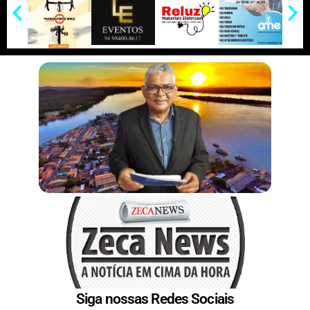
e
I
e
r
n
s
t
Siga nossas Redes Sociais