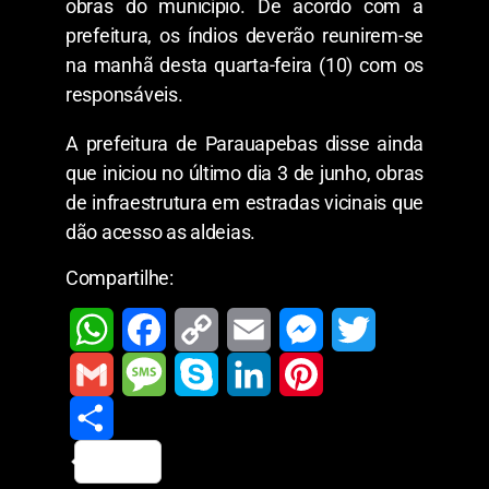
obras do município. De acordo com a
prefeitura, os índios deverão reunirem-se
na manhã desta quarta-feira (10) com os
responsáveis.
A prefeitura de Parauapebas disse ainda
que iniciou no último dia 3 de junho, obras
de infraestrutura em estradas vicinais que
dão acesso as aldeias.
Compartilhe:
W
F
C
E
M
T
h
a
o
m
e
w
G
M
S
L
P
a
c
p
a
s
i
m
S
e
k
i
i