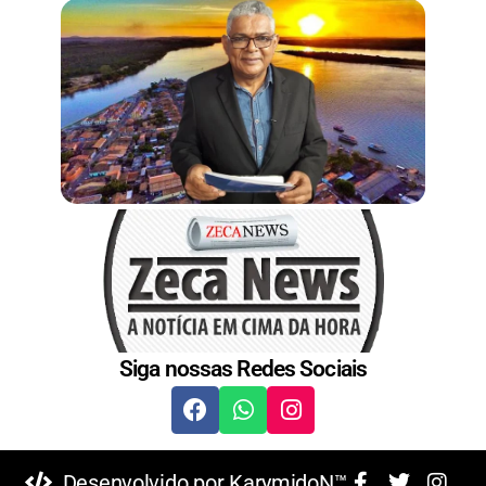
t
Siga nossas Redes Sociais
Desenvolvido por KarymidoN™