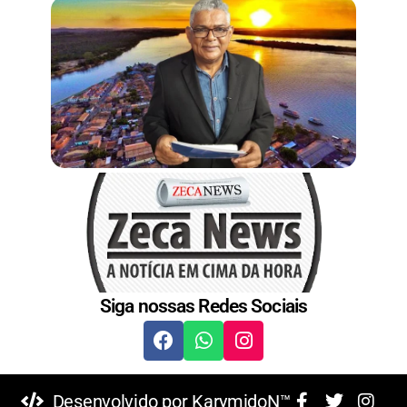
t
Siga nossas Redes Sociais
Desenvolvido por KarymidoN™