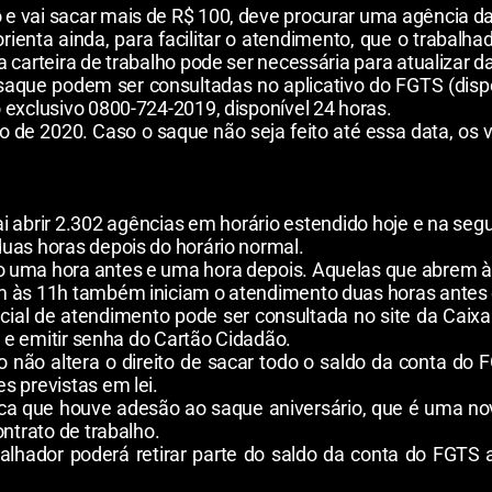
e vai sacar mais de R$ 100, deve procurar uma agência da
rienta ainda, para facilitar o atendimento, que o trabalh
 carteira de trabalho pode ser necessária para atualizar d
saque podem ser consultadas no aplicativo do FGTS (dispon
 exclusivo 0800-724-2019, disponível 24 horas.
o de 2020. Caso o saque não seja feito até essa data, os
vai abrir 2.302 agências em horário estendido hoje e na se
uas horas depois do horário normal.
o uma hora antes e uma hora depois. Aquelas que abrem à
m às 11h também iniciam o atendimento duas horas antes 
cial de atendimento pode ser consultada no site da Caixa
o e emitir senha do Cartão Cidadão.
não altera o direito de sacar todo o saldo da conta do F
s previstas em lei.
ca que houve adesão ao saque aniversário, que é uma no
ontrato de trabalho.
abalhador poderá retirar parte do saldo da conta do FGT