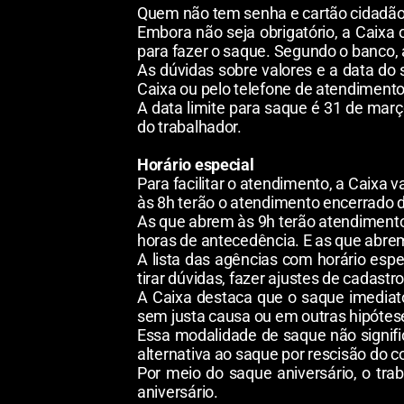
Quem não tem senha e cartão cidadão 
Embora não seja obrigatório, a Caixa o
para fazer o saque. Segundo o banco, a
As dúvidas sobre valores e a data do 
Caixa ou pelo telefone de atendimento
A data limite para saque é 31 de març
do trabalhador.
Horário especial
Para facilitar o atendimento, a Caixa 
às 8h terão o atendimento encerrado d
As que abrem às 9h terão atendiment
horas de antecedência. E as que abre
A lista das agências com horário espe
tirar dúvidas, fazer ajustes de cadastr
A Caixa destaca que o saque imediato 
sem justa causa ou em outras hipótese
Essa modalidade de saque não signifi
alternativa ao saque por rescisão do c
Por meio do saque aniversário, o tr
aniversário.