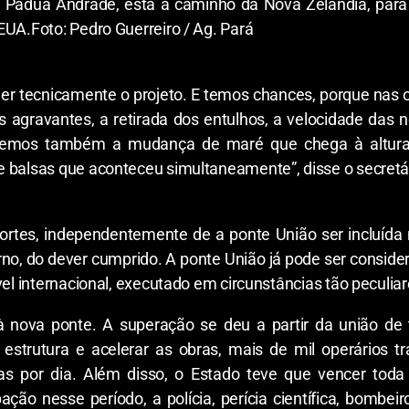
s, Pádua Andrade, está a caminho da Nova Zelândia, para
 EUA.
Foto: Pedro Guerreiro / Ag. Pará
r tecnicamente o projeto. E temos chances, porque nas ou
os agravantes, a retirada dos entulhos, a velocidade d
 temos também a mudança de maré que chega à altur
 de balsas que aconteceu simultaneamente”, disse o secret
ortes, independentemente de a ponte União ser incluída 
verno, do dever cumprido. A ponte União já pode ser consid
vel internacional, executado em circunstâncias tão peculiar
à nova ponte. A superação se deu a partir da união de
estrutura e acelerar as obras, mais de mil operários tr
s por dia. Além disso, o Estado teve que vencer toda
ção nesse período, a polícia, perícia científica, bombeir