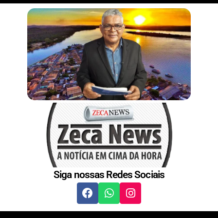
r
n
s
t
Siga nossas Redes Sociais