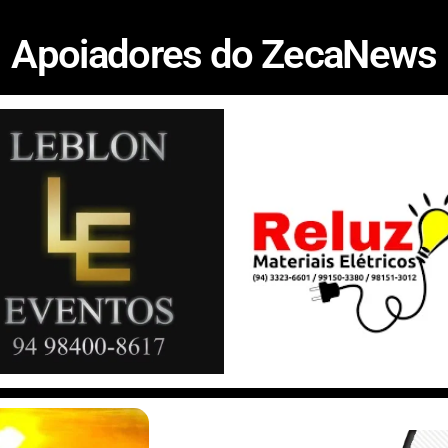
h
m
e
k
i
i
Apoiadores do ZecaNews
a
a
s
y
n
n
r
s
p
k
t
e
a
e
e
e
g
d
r
e
I
e
n
s
t