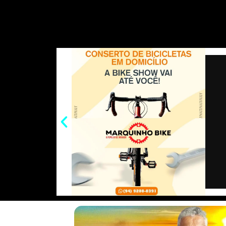
h
a
o
m
e
w
a
c
p
a
s
i
t
e
y
i
s
t
i
s
b
L
l
e
t
l
A
o
i
n
e
p
o
n
g
r
p
k
k
e
r