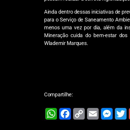
Ainda dentro dessas iniciativas de pr
para o Serviço de Saneamento Ambient
menos uma vez por dia, além da inst
Mineração cuida do bem-estar dos
Wlademir Marques.
Compartilhe:
W
F
C
E
M
T