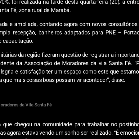
0%, foi realizada na tarde desta quarta-feira (20), a en
anta Fé, zona rural de Marabá.
ada e ampliada, contando agora com novos consultórios
 ampla recepção, banheiros adaptados para PNE – Porta
 e capacitação.
itárias da região fizeram questão de registrar a importâ
sidente da Associação de Moradores da vila Santa Fé. “
legria e satisfação ter um espaço como este que estamo
a que mais coisas boas possam vir acontecer”, disse.
Moradores da Vila Santa Fé
a que chegou na comunidade para trabalhar no postinh
as agora estava vendo um sonho ser realizado. “É emoci