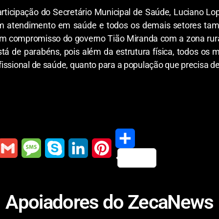
rticipação do Secretário Municipal de Saúde, Luciano Lo
om atendimento em saúde e todos os demais setores tam
um compromisso do governo Tião Miranda com a zona rura
stá de parabéns, pois além da estrutura física, todos os
rofissional de saúde, quanto para a população que precisa d
S
G
M
S
L
P
h
m
e
k
i
i
Apoiadores do ZecaNews
a
a
s
y
n
n
r