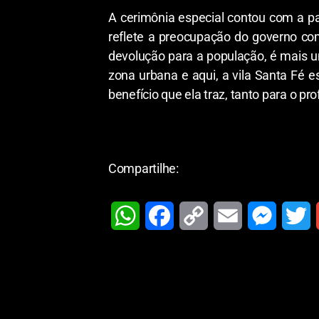
A cerimônia especial contou com a pa
reflete a preocupação do governo c
devolução para a população, é mais 
zona urbana e aqui, a vila Santa Fé e
benefício que ela traz, tanto para o p
Compartilhe:
W
F
C
E
M
T
h
a
o
m
e
w
a
c
p
a
s
i