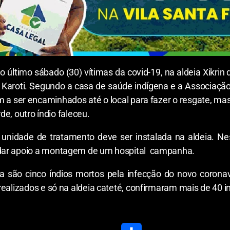
no último sábado (30) vítimas da covid-19, na aldeia Xikri
e Karoti. Segundo a casa de saúde indígena e a Associaçã
m a ser encaminhados até o local para fazer o resgate, mas
rde, outro índio faleceu.
unidade de tratamento deve ser instalada na aldeia. Nest
dar apoio a montagem de um hospital campanha.
a são cinco índios mortos pela infecção do novo coronav
realizados e só na aldeia cateté, confirmaram mais de 40 i