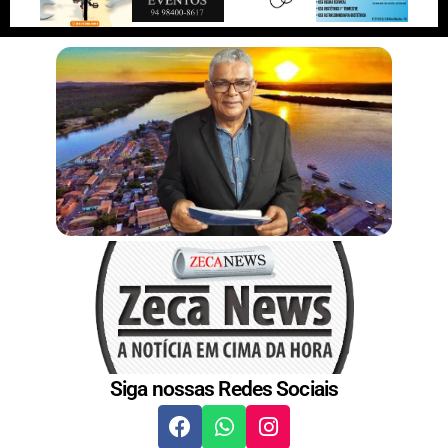
r
n
s
t
Siga nossas Redes Sociais