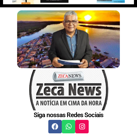
r
n
s
t
Siga nossas Redes Sociais