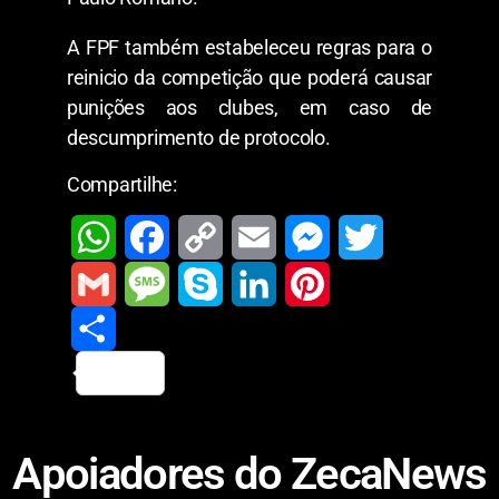
A FPF também estabeleceu regras para o
reinicio da competição que poderá causar
punições aos clubes, em caso de
descumprimento de protocolo.
Compartilhe:
W
F
C
E
M
T
h
a
o
m
e
w
G
M
S
L
P
a
c
p
a
s
i
m
S
e
k
i
i
t
e
y
i
s
t
a
h
s
y
n
n
Apoiadores do ZecaNews
s
b
L
l
e
t
i
a
s
p
k
t