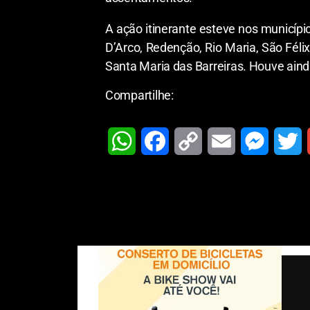
A ação itinerante esteve nos municípi
D’Arco, Redenção, Rio Maria, São Fél
Santa Maria das Barreiras. Houve aind
Compartilhe:
W
F
C
E
M
T
h
a
o
m
e
w
a
c
p
a
s
i
t
e
y
i
s
t
i
s
b
L
l
e
t
l
A
o
i
n
e