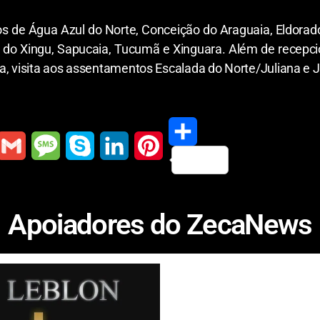
os de Água Azul do Norte, Conceição do Araguaia, Eldorado
ix do Xingu, Sapucaia, Tucumã e Xinguara. Além de rece
a, visita aos assentamentos Escalada do Norte/Juliana e J
S
G
M
S
L
P
h
m
e
k
i
i
Apoiadores do ZecaNews
a
a
s
y
n
n
r
s
p
k
t
e
a
e
e
e
g
d
r