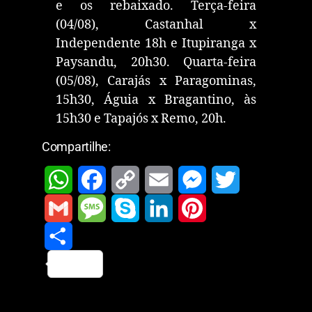
e os rebaixado. Terça-feira
(04/08), Castanhal x
Independente 18h e Itupiranga x
Paysandu, 20h30. Quarta-feira
(05/08), Carajás x Paragominas,
15h30, Águia x Bragantino, às
15h30 e Tapajós x Remo, 20h.
Compartilhe:
W
F
C
E
M
T
h
a
o
m
e
w
G
M
S
L
P
a
c
p
a
s
i
m
S
e
k
i
i
t
e
y
i
s
t
a
h
s
y
n
n