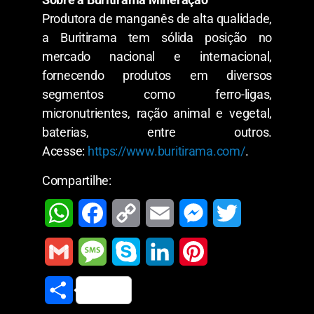
Produtora de manganês de alta qualidade,
a Buritirama tem sólida posição no
mercado nacional e internacional,
fornecendo produtos em diversos
segmentos como ferro-ligas,
micronutrientes, ração animal e vegetal,
baterias, entre outros.
Acesse:
https://www.buritirama.com/
.
Compartilhe:
W
F
C
E
M
T
h
a
o
m
e
w
G
M
S
L
P
a
c
p
a
s
i
m
e
k
i
i
S
t
e
y
i
s
t
a
s
y
n
n