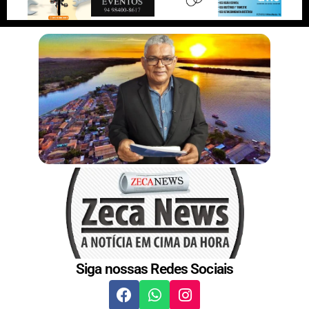
r
n
s
t
Siga nossas Redes Sociais