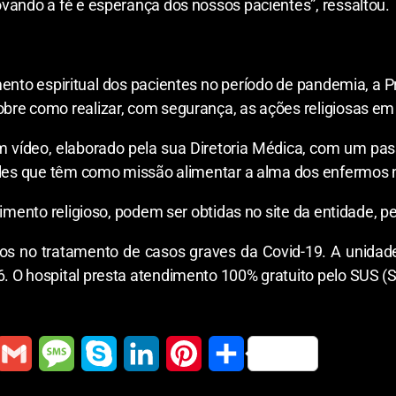
vando a fé e esperança dos nossos pacientes”, ressaltou.
mento espiritual dos pacientes no período de pandemia, a P
bre como realizar, com segurança, as ações religiosas em
m vídeo, elaborado pela sua Diretoria Médica, com um pass
eles que têm como missão alimentar a alma dos enfermos n
dimento religioso, podem ser obtidas no site da entidade, p
ios no tratamento de casos graves da Covid-19. A unidad
. O hospital presta atendimento 100% gratuito pelo SUS (
G
M
S
L
P
S
m
e
k
i
i
h