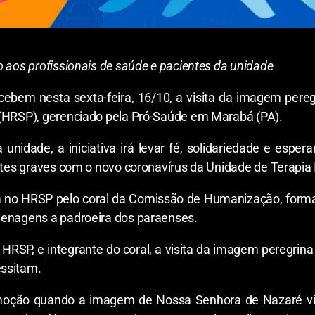
 aos profissionais de saúde e pacientes da unidade
ecebem nesta sexta-feira, 16/10, a visita da imagem per
 (HRSP), gerenciado pela Pró-Saúde em Marabá (PA).
nidade, a iniciativa irá levar fé, solidariedade e esper
ntes graves com o novo coronavírus da Unidade de Terapia I
a no HRSP pelo coral da Comissão de Humanização, formad
menagens a padroeira dos paraenses.
RSP, e integrante do coral, a visita da imagem peregrina 
essitam.
ção quando a imagem de Nossa Senhora de Nazaré visit