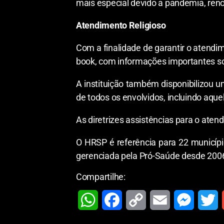
mais especial devido a pandemia, reno
Atendimento Religioso
Com a finalidade de garantir o atendi
book, com informações importantes so
A instituição também disponibilizou u
de todos os envolvidos, incluindo aqu
As diretrizes assistências para o aten
O HRSP é referência para 22 municíp
gerenciada pela Pró-Saúde desde 2006
Compartilhe:
W
F
C
E
M
T
h
a
o
m
e
w