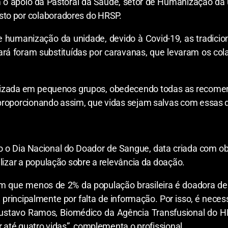
o apoio da Pastoral da Saúde, setor de Humanização da 
to por colaboradores do HRSP.
de humanização da unidade, devido à Covid-19, as tradic
ará foram substituídas por caravanas, que levaram os co
alizada em pequenos grupos, obedecendo todas as recom
roporcionando assim, que vidas sejam salvas com essas do
o o Dia Nacional do Doador de Sangue, data criada com ob
lizar a população sobre a relevância da doação.
 que menos de 2% da população brasileira é doadora de 
 principalmente por falta de informação. Por isso, é neces
ustavo Ramos, Biomédico da Agência Transfusional do 
r até quatro vidas”, complementa o profissional.