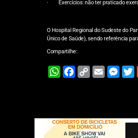
· Exercícios: não ter praticado exerc
O Hospital Regional do Sudeste do Pa
Único de Saúde), sendo referência par
Compartilhe:
W
F
C
E
M
T
h
a
o
m
e
w
a
c
p
a
s
i
t
e
y
i
s
t
i
s
b
L
l
e
t
l