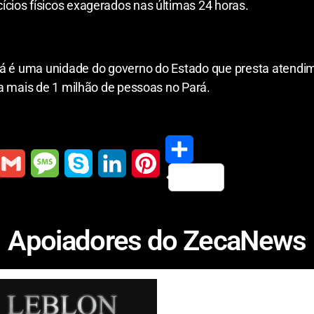
ícios físicos exagerados nas últimas 24 horas.
rá é uma unidade do governo do Estado que presta atendi
a mais de 1 milhão de pessoas no Pará.
S
G
M
S
L
P
h
m
e
k
i
i
Apoiadores do ZecaNews
a
a
s
y
n
n
r
s
p
k
t
e
a
e
e
e