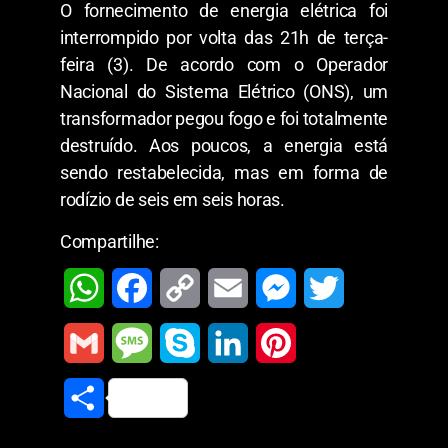
O fornecimento de energia elétrica foi
interrompido por volta das 21h de terça-
feira (3). De acordo com o Operador
Nacional do Sistema Elétrico (ONS), um
transformador pegou fogo e foi totalmente
destruído. Aos poucos, a energia está
sendo restabelecida, mas em forma de
rodízio de seis em seis horas.
Compartilhe:
W
F
C
E
M
T
h
a
o
m
e
w
G
M
S
L
P
a
c
p
a
s
i
m
e
k
i
i
S
t
e
y
i
s
t
a
s
y
n
n
h
s
b
L
l
e
t