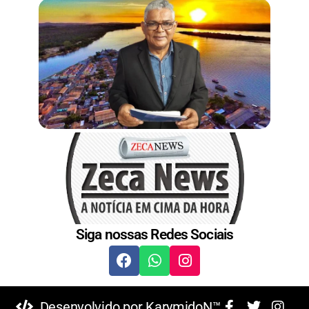
t
Siga nossas Redes Sociais
Desenvolvido por KarymidoN™