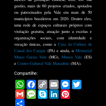
gestão, mais de 60 projetos criados, apoiados
ou patrocinados pela Vale em mais de 50
municípios brasileiros em 2020. Dentre eles,
uma rede de espaços culturais próprios com
visitação gratuita, atuação junto a escolas e
organizações sociais, com identidade e
vocação únicas, como a
Casa da Cultura de
Canaã dos Carajás
(PA) e ainda, o
Memorial
Minas Gerais Vale
(MG),
Museu Vale
(ES)
e
Centro Cultural Vale Maranhão
(MA).
Compartilhe:
W
F
C
E
M
T
h
a
o
m
e
w
G
M
S
L
P