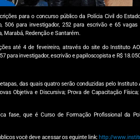
scrições para o concurso público da Polícia Civil do Esta
 506 para investigador, 252 para escrivão e 65 vagas 
uba, Marabá, Redenção e Santarém.
ões até 4 de feveireiro, através do site do Instituto 
3,57 para investigador, escrivão e papiloscopista e R$ 18.0
etapas, das quais quatro serão conduzidas pelo Institut
Provas Objetiva e Discursiva; Prova de Capacitação Físic
ase, que é Curso de Formação Profissional da Polícia
úblicos você deve acessar os eguinte link:
http://www.instit