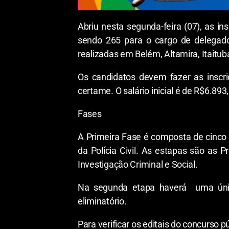
Abriu nesta segunda-feira (07), as in
sendo 265 para o cargo de delegado,
realizadas em Belém, Altamira, Itait
Os candidatos devem fazer as inscriç
certame. O salário inicial é de R$6.89
Fases
A Primeira Fase é composta de cinco 
da Polícia Civil. As estapas são as 
Investigação Criminal e Social.
Na segunda etapa haverá uma única f
eliminatório.
Para verificar os editais do concurso p