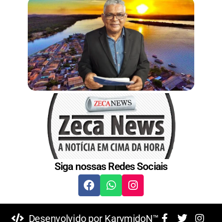
t
Siga nossas Redes Sociais
Desenvolvido por KarymidoN™