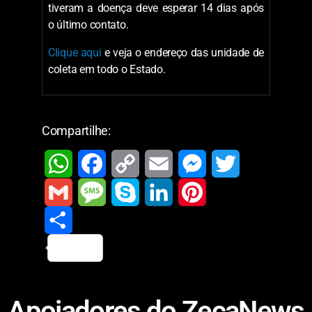
tiveram a doença deve esperar 14 dias após
o último contato.
Clique aqui
e veja o endereço das unidade de
coleta em todo o Estado.
Compartilhe:
W
F
C
E
M
T
h
a
o
m
e
w
G
M
S
L
P
a
c
p
a
s
i
m
S
e
k
i
i
t
e
y
i
s
t
a
h
s
y
n
n
Apoiadores do ZecaNews
s
b
L
l
e
t
i
a
s
p
k
t