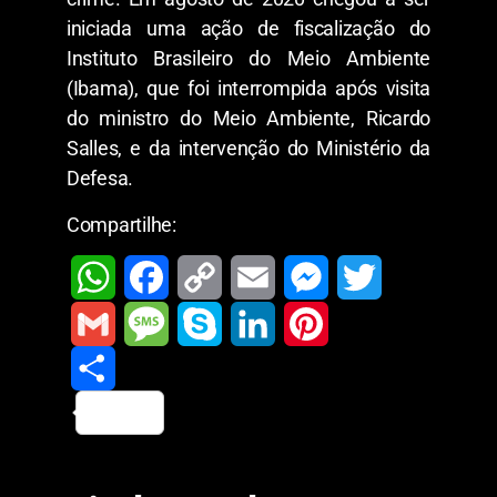
iniciada uma ação de fiscalização do
Instituto Brasileiro do Meio Ambiente
(Ibama), que foi interrompida após visita
do ministro do Meio Ambiente, Ricardo
Salles, e da intervenção do Ministério da
Defesa.
Compartilhe:
W
F
C
E
M
T
h
a
o
m
e
w
G
M
S
L
P
a
c
p
a
s
i
m
S
e
k
i
i
t
e
y
i
s
t
a
h
s
y
n
n