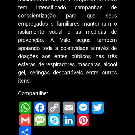
tem intensificado campanhas de
conscientização para que seus
empregados e familiares mantenham o
isolamento social e as medidas de
prevenção. A Vale segue também
apoiando toda a coletividade através de
doações aos entes públicos, nas três
esferas, de respiradores, máscaras, álcool
gel, seringas descartáveis entre outros
itens.
Compartilhe:
W
F
C
E
M
T
h
a
o
m
e
w
G
M
S
L
P